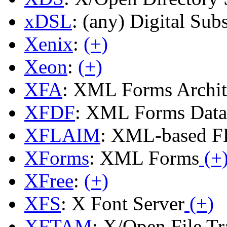
xDSL
: (any) Digital Sub
Xenix
:
(+)
Xeon
:
(+)
XFA
: XML Forms Archit
XFDF
: XML Forms Data
XFLAIM
: XML-based 
XForms
: XML Forms
(+
XFree
:
(+)
XFS
: X Font Server
(+)
XFTAM
: X/Open File T