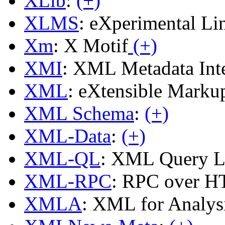
XLib
:
(+)
XLMS
: eXperimental L
Xm
: X Motif
(+)
XMI
: XML Metadata Int
XML
: eXtensible Mark
XML Schema
:
(+)
XML-Data
:
(+)
XML-QL
: XML Query L
XML-RPC
: RPC over 
XMLA
: XML for Analys