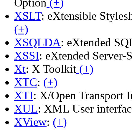
Option
(+)
XSLT
: eXtensible Style
(+)
XSQLDA
: eXtended SQL
XSSI
: eXtended Server-S
Xt
: X Toolkit
(+)
XTC
:
(+)
XTI
: X/Open Transport I
XUL
: XML User interfa
XView
:
(+)