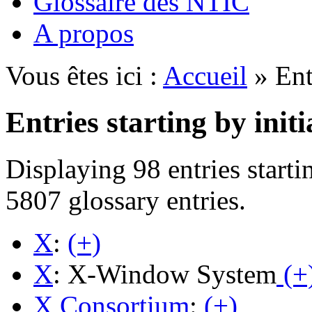
Glossaire des NTIC
A propos
Vous êtes ici :
Accueil
» Entr
Entries starting by initi
Displaying 98 entries starti
5807 glossary entries.
X
:
(+)
X
: X-Window System
(+
X Consortium
:
(+)