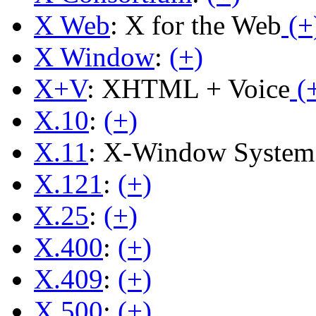
X Web
: X for the Web
(+
X Window
:
(+)
X+V
: XHTML + Voice
(
X.10
:
(+)
X.11
: X-Window System 
X.121
:
(+)
X.25
:
(+)
X.400
:
(+)
X.409
:
(+)
X.500
:
(+)