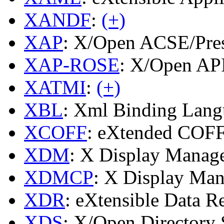
XANDF
:
(+)
XAP
: X/Open ACSE/Pres
XAP-ROSE
: X/Open AP
XATMI
:
(+)
XBL
: Xml Binding Lang
XCOFF
: eXtended COF
XDM
: X Display Manag
XDMCP
: X Display Man
XDR
: eXtensible Data R
XDS
: X/Open Directory 