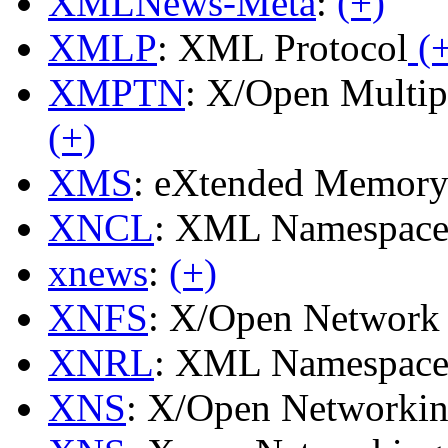
XMLNews-Meta
:
(+)
XMLP
: XML Protocol
(+
XMPTN
: X/Open Multip
(+)
XMS
: eXtended Memory 
XNCL
: XML Namespace
xnews
:
(+)
XNFS
: X/Open Network 
XNRL
: XML Namespace 
XNS
: X/Open Networkin