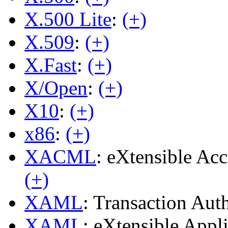
X.500 Lite
:
(+)
X.509
:
(+)
X.Fast
:
(+)
X/Open
:
(+)
X10
:
(+)
x86
:
(+)
XACML
: eXtensible Ac
(+)
XAML
: Transaction Au
XAML
: eXtensible App