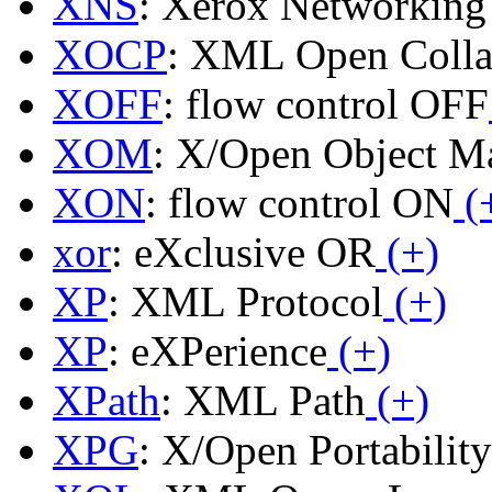
XNS
: Xerox Networking
XOCP
: XML Open Collab
XOFF
: flow control OFF
XOM
: X/Open Object 
XON
: flow control ON
(
xor
: eXclusive OR
(+)
XP
: XML Protocol
(+)
XP
: eXPerience
(+)
XPath
: XML Path
(+)
XPG
: X/Open Portabilit