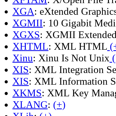
XGA
: eXtended Graphic
XGMII
: 10 Gigabit Medi
XGXS
: XGMII Extended
XHTML
: XML HTML
(
Xinu
: Xinu Is Not Unix
(
XIS
: XML Integration Se
XIS
: XML Information S
XKMS
: XML Key Manag
XLANG
:
(+)