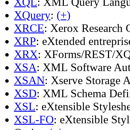
XQL
: XML Query Lang
XQuery
:
(+)
XRCE
: Xerox Research 
XRP
: eXtended entrepri
XRX
: XForms/REST/XQ
XSA
: XML Software Au
XSAN
: Xserve Storage 
XSD
: XML Schema Defi
XSL
: eXtensible Styles
XSL-FO
: eXtensible St