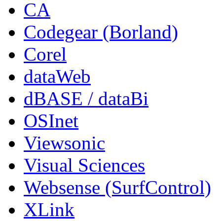
CA
Codegear (Borland)
Corel
dataWeb
dBASE / dataBi
OSInet
Viewsonic
Visual Sciences
Websense (SurfControl)
XLink