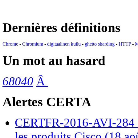
Dernières définitions
Chrome
-
Chromium
-
digitaalinen kuilu
-
ghetto sharding
-
HTTP
-
M
Un mot au hasard
68040
Â
Alertes CERTA
CERTFR-2016-AVI-284 : M
les produits Cisco (18 ao