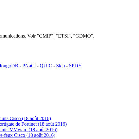
lécommunications. Voir "CMIP", "ETSI", "GDMO".
ongoDB
-
PNaCl
-
QUIC
-
Skia
-
SPDY
uits Cisco (18 août 2016)
tigate de Fortinet (18 août 2016)
oduits VMware (18 août 2016)
e-feux Cisco (18 août 2016)