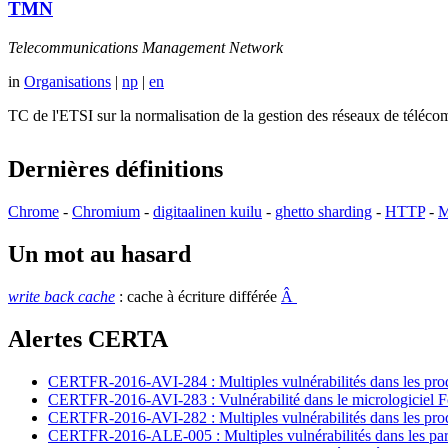
TMN
Telecommunications Management Network
in
Organisations
|
np
|
en
TC de l'ETSI sur la normalisation de la gestion des réseaux de té
Dernières définitions
Chrome
-
Chromium
-
digitaalinen kuilu
-
ghetto sharding
-
HTTP
-
M
Un mot au hasard
write back cache
: cache à écriture différée
Â
Alertes CERTA
CERTFR-2016-AVI-284 : Multiples vulnérabilités dans les prod
CERTFR-2016-AVI-283 : Vulnérabilité dans le micrologiciel For
CERTFR-2016-AVI-282 : Multiples vulnérabilités dans les pr
CERTFR-2016-ALE-005 : Multiples vulnérabilités dans les par