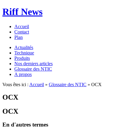
Riff News
Accueil
Contact
Plan
Actualités
Technique
Produits
Nos derniers articles
Glossaire des NTIC
A propos
Vous êtes ici :
Accueil
»
Glossaire des NTIC
» OCX
OCX
OCX
En d'autres termes