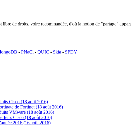
n est libre de droits, voire recommandée, d'où la notion de "partage" ap
ongoDB
-
PNaCl
-
QUIC
-
Skia
-
SPDY
uits Cisco (18 août 2016)
tigate de Fortinet (18 août 2016)
oduits VMware (18 août 2016)
e-feux Cisco (18 août 2016)
'année 2016 (16 août 2016)