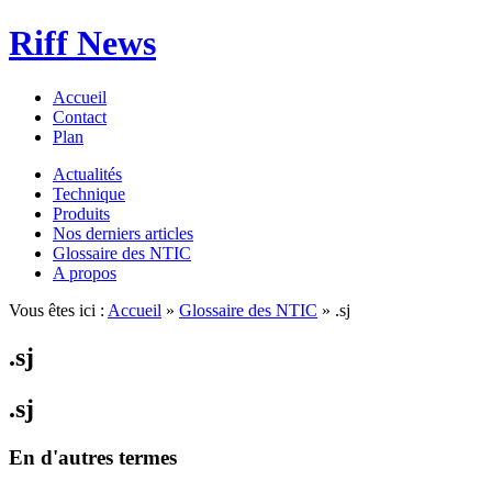
Riff News
Accueil
Contact
Plan
Actualités
Technique
Produits
Nos derniers articles
Glossaire des NTIC
A propos
Vous êtes ici :
Accueil
»
Glossaire des NTIC
» .sj
.sj
.sj
En d'autres termes