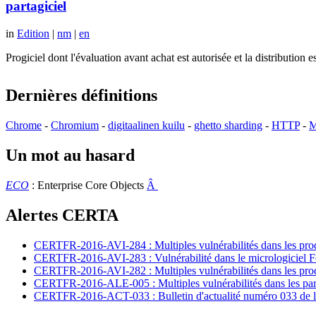
partagiciel
in
Edition
|
nm
|
en
Progiciel dont l'évaluation avant achat est autorisée et la distributio
Dernières définitions
Chrome
-
Chromium
-
digitaalinen kuilu
-
ghetto sharding
-
HTTP
-
M
Un mot au hasard
ECO
: Enterprise Core Objects
Â
Alertes CERTA
CERTFR-2016-AVI-284 : Multiples vulnérabilités dans les prod
CERTFR-2016-AVI-283 : Vulnérabilité dans le micrologiciel For
CERTFR-2016-AVI-282 : Multiples vulnérabilités dans les pr
CERTFR-2016-ALE-005 : Multiples vulnérabilités dans les par
CERTFR-2016-ACT-033 : Bulletin d'actualité numéro 033 de l