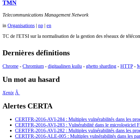
TMN
Telecommunications Management Network
in
Organisations
|
np
|
en
TC de l'ETSI sur la normalisation de la gestion des réseaux de té
Dernières définitions
Chrome
-
Chromium
-
digitaalinen kuilu
-
ghetto sharding
-
HTTP
-
M
Un mot au hasard
Xenix
Â
Alertes CERTA
CERTFR-2016-AVI-284 : Multiples vulnérabilités dans les prod
CERTFR-2016-AVI-283 : Vulnérabilité dans le micrologiciel For
CERTFR-2016-AVI-282 : Multiples vulnérabilités dans les pr
CERTFR-2016-ALE-005 : Multiples vulnérabilités dans les par