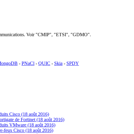
lécommunications. Voir "CMIP", "ETSI", "GDMO".
ongoDB
-
PNaCl
-
QUIC
-
Skia
-
SPDY
uits Cisco (18 août 2016)
tigate de Fortinet (18 août 2016)
oduits VMware (18 août 2016)
e-feux Cisco (18 août 2016)