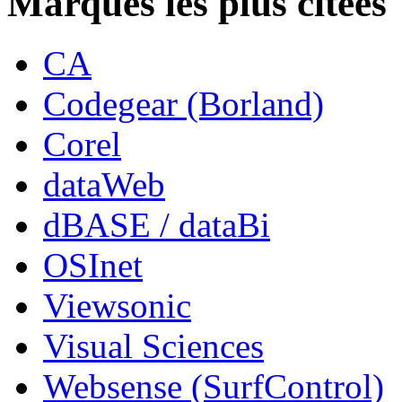
Marques les plus citées
CA
Codegear (Borland)
Corel
dataWeb
dBASE / dataBi
OSInet
Viewsonic
Visual Sciences
Websense (SurfControl)