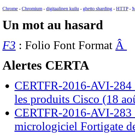
Chrome
-
Chromium
-
digitaalinen kuilu
-
ghetto sharding
-
HTTP
-
M
Un mot au hasard
F3
: Folio Font Format
Â
Alertes CERTA
CERTFR-2016-AVI-284 : M
les produits Cisco (18 ao
CERTFR-2016-AVI-283 : V
micrologiciel Fortigate d