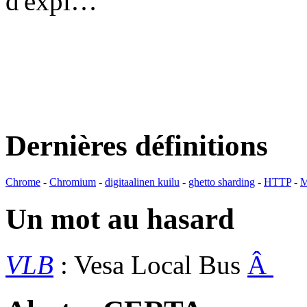
d'expl…
Dernières définitions
Chrome
-
Chromium
-
digitaalinen kuilu
-
ghetto sharding
-
HTTP
-
M
Un mot au hasard
VLB
: Vesa Local Bus
Â