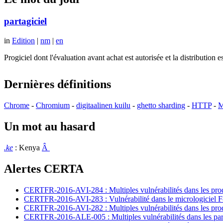
partagiciel
in
Edition
|
nm
|
en
Progiciel dont l'évaluation avant achat est autorisée et la distributio
Dernières définitions
Chrome
-
Chromium
-
digitaalinen kuilu
-
ghetto sharding
-
HTTP
-
M
Un mot au hasard
.ke
: Kenya
Â
Alertes CERTA
CERTFR-2016-AVI-284 : Multiples vulnérabilités dans les prod
CERTFR-2016-AVI-283 : Vulnérabilité dans le micrologiciel For
CERTFR-2016-AVI-282 : Multiples vulnérabilités dans les pr
CERTFR-2016-ALE-005 : Multiples vulnérabilités dans les par