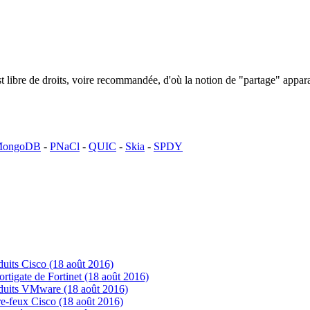
n est libre de droits, voire recommandée, d'où la notion de "partage" ap
ongoDB
-
PNaCl
-
QUIC
-
Skia
-
SPDY
uits Cisco (18 août 2016)
tigate de Fortinet (18 août 2016)
oduits VMware (18 août 2016)
e-feux Cisco (18 août 2016)