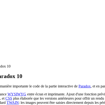
radox 10
Paradox 10
anière importante le code de la partie interactive de
Paradox
, et en par
ndance
WYSIWYG
entre écran et imprimante. Ajout d'une fonction prévi
L et
CSS
plus élaborée que les versions antérieures pour offrir un rend
ndard
TWAIN
: les images peuvent être saisies directement depuis les 