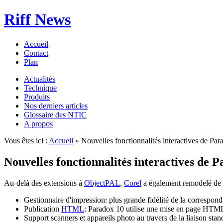
Riff News
Accueil
Contact
Plan
Actualités
Technique
Produits
Nos derniers articles
Glossaire des NTIC
A propos
Vous êtes ici :
Accueil
» Nouvelles fonctionnalités interactives de Pa
Nouvelles fonctionnalités interactives de 
Au-delà des extensions à
ObjectPAL
,
Corel
a également remodelé de m
Gestionnaire d'impression: plus grande fidélité de la correspo
Publication
HTML
: Paradox 10 utilise une mise en page HTM
Support scanners et appareils photo au travers de la liaison sta