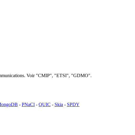
lécommunications. Voir "CMIP", "ETSI", "GDMO".
ongoDB
-
PNaCl
-
QUIC
-
Skia
-
SPDY