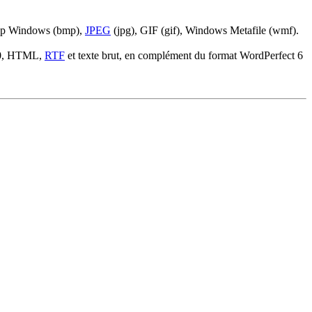
tmap Windows (bmp),
JPEG
(jpg), GIF (gif), Windows Metafile (wmf).
000, HTML,
RTF
et texte brut, en complément du format WordPerfect 6