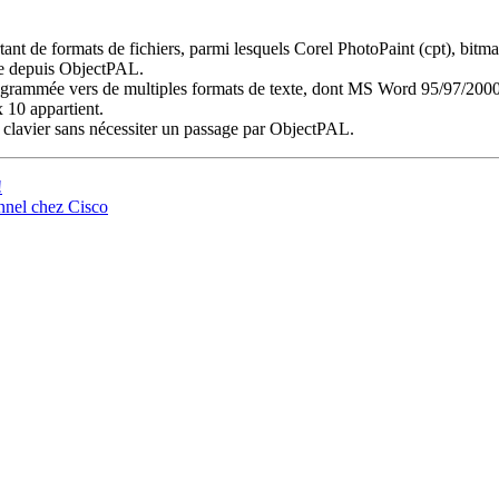
ant de formats de fichiers, parmi lesquels Corel PhotoPaint (cpt), bi
le depuis ObjectPAL.
 programmée vers de multiples formats de texte, dont MS Word 95/97/2
 10 appartient.
s clavier sans nécessiter un passage par ObjectPAL.
!
nnel chez Cisco